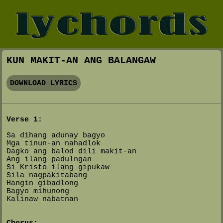
KUN MAKIT-AN ANG BALANGAW
DOWNLOAD LYRICS
Verse 1:
Sa dihang adunay bagyo
Mga tinun-an nahadlok
Dagko ang balod dili makit-an
Ang ilang padulngan
Si Kristo ilang gipukaw
Sila nagpakitabang
Hangin gibadlong
Bagyo mihunong
Kalinaw nabatnan
Chorus: