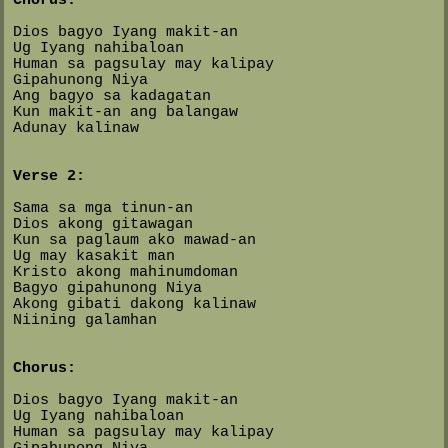
Dios bagyo Iyang makit-an
Ug Iyang nahibaloan
Human sa pagsulay may kalipay
Gipahunong Niya
Ang bagyo sa kadagatan
Kun makit-an ang balangaw
Adunay kalinaw
Verse 2:
Sama sa mga tinun-an
Dios akong gitawagan
Kun sa paglaum ako mawad-an
Ug may kasakit man
Kristo akong mahinumdoman
Bagyo gipahunong Niya
Akong gibati dakong kalinaw
Niining galamhan
Chorus:
Dios bagyo Iyang makit-an
Ug Iyang nahibaloan
Human sa pagsulay may kalipay
Gipahunong Niya