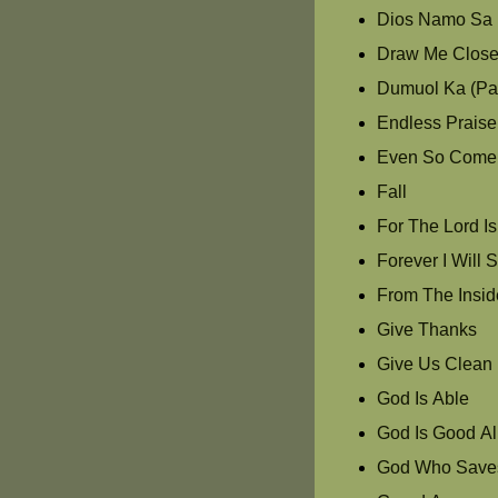
Dios Namo Sa 
Draw Me Clos
Dumuol Ka (Pas
Endless Praise
Even So Come
Fall
For The Lord I
Forever I Will 
From The Insid
Give Thanks
Give Us Clean
God Is Able
God Is Good Al
God Who Save