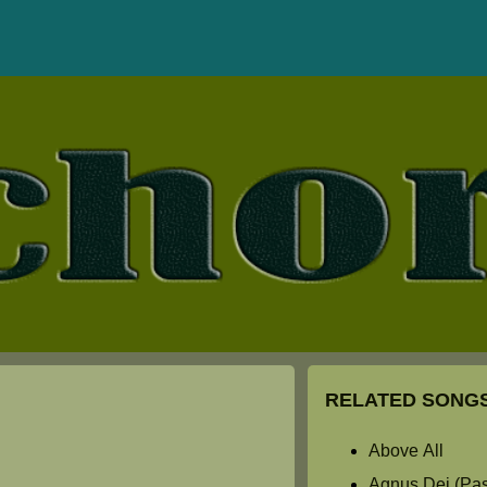
RELATED SONGS
Above All
Agnus Dei (Past