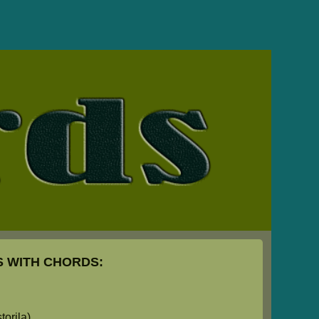
 WITH CHORDS:
orila)