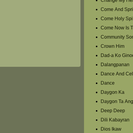
Change My Hea
Come And Spri
Come Holy Spir
Come Now Is T
Community So
Crown Him
Dad-a Ko Gino
Dalangpanan
Dance And Cel
Dance
Daygon Ka
Daygon Ta Ang
Deep Deep
Dili Kabayran
Dios Ikaw