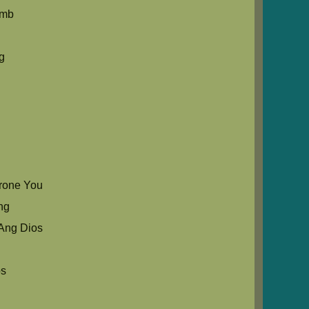
umb
g
rone You
ng
Ang Dios
os