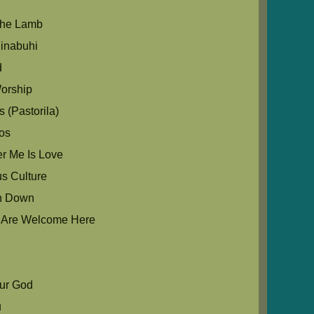
The Lamb
inabuhi
d
orship
 (Pastorila)
os
r Me Is Love
us Culture
in Down
u Are Welcome Here
Our God
u