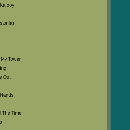
Kalooy
e
torila)
s My Tower
Sing
e Out
 Hands
l The Time
s