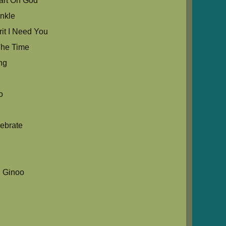
rt Oh God
nkle
it I Need You
he Time
ng
o
ebrate
 Ginoo