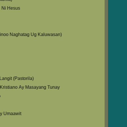
 Ni Hesus
Ginoo Naghatag Ug Kaluwasan)
angit (Pastorila)
Kristiano Ay Masayang Tunay
o
y Umaawit