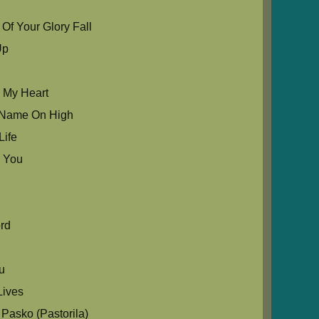
Of Your Glory Fall
Up
u My Heart
ur Name On High
Life
 You
e
rd
ou
ives
Pasko (Pastorila)