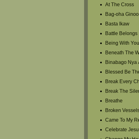
At The Cross
Bag-oha Ginoo
Basta Ikaw
Battle Belongs
Being With Yo
Beneath The Wat
Binabago Nya 
Blessed Be Th
Break Every C
Break The Sile
Breathe
Broken Vessel
Came To My R
Celebrate Jesu