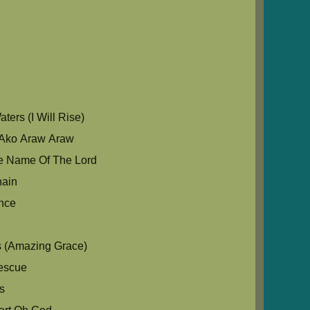
u
ers (I Will Rise)
Ako Araw Araw
e Name Of The Lord
hain
nce
s (Amazing Grace)
escue
s