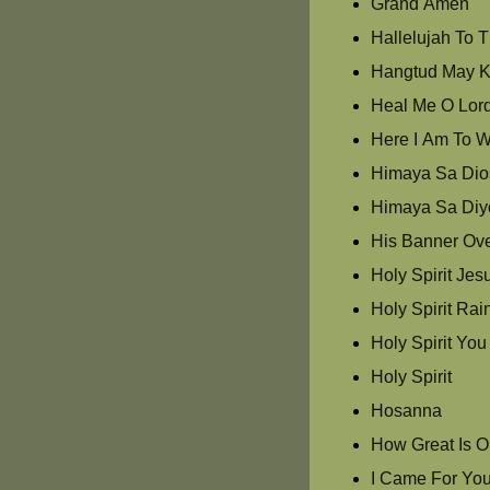
Grand Amen
Hallelujah To 
Hangtud May K
Heal Me O Lor
Here I Am To W
Himaya Sa Dios
Himaya Sa Diy
His Banner Ove
Holy Spirit Jes
Holy Spirit Ra
Holy Spirit Yo
Holy Spirit
Hosanna
How Great Is 
I Came For Yo