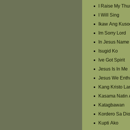
I Raise My Th
I Will Sing
Ikaw Ang Kuso
Im Sorry Lord
In Jesus Name
Isugid Ko
Ive Got Spirit
Jesus Is In Me
Jesus We Enth
Kang Kristo La
Kasama Natin 
Katagbawan
Kordero Sa Di
Kupti Ako