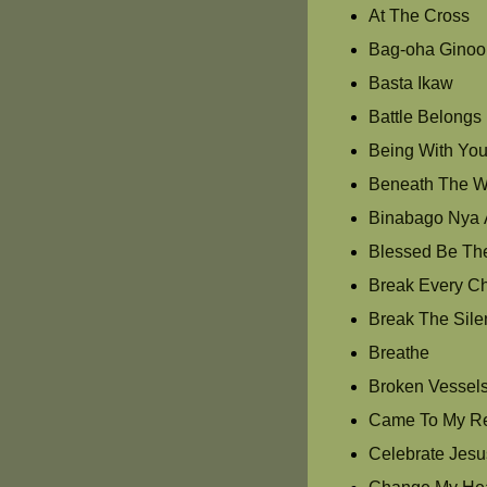
At The Cross
Bag-oha Ginoo
Basta Ikaw
Battle Belongs
Being With Yo
Beneath The Wat
Binabago Nya 
Blessed Be Th
Break Every C
Break The Sile
Breathe
Broken Vessel
Came To My R
Celebrate Jesu