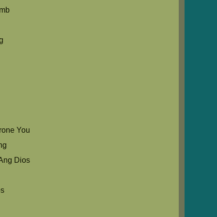
umb
g
rone You
ng
Ang Dios
os