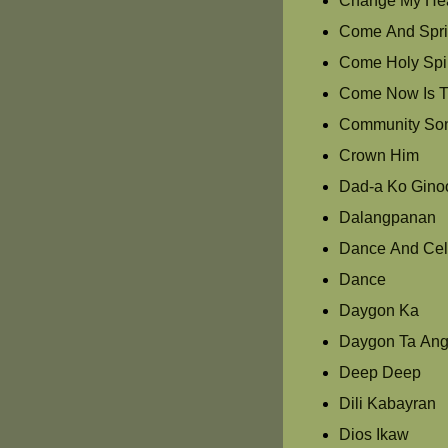
Change My Hea
Come And Spri
Come Holy Spir
Come Now Is T
Community So
Crown Him
Dad-a Ko Gino
Dalangpanan
Dance And Cel
Dance
Daygon Ka
Daygon Ta Ang
Deep Deep
Dili Kabayran
Dios Ikaw