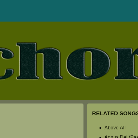
RELATED SONGS
Above All
Agnus Dei (Past