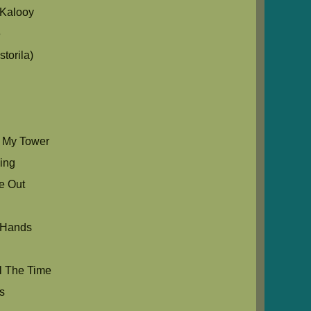
Kalooy
e
torila)
s My Tower
Sing
e Out
 Hands
l The Time
s