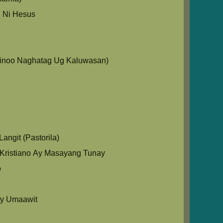
 Ni Hesus
Ginoo Naghatag Ug Kaluwasan)
angit (Pastorila)
Kristiano Ay Masayang Tunay
o
y Umaawit