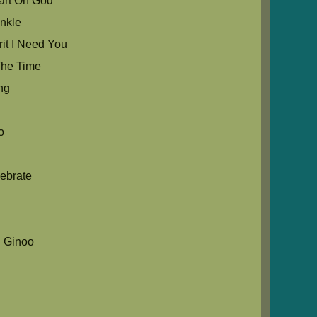
rt Oh God
nkle
it I Need You
he Time
ng
o
ebrate
 Ginoo