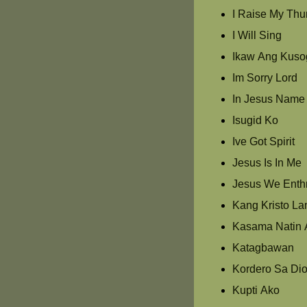
I Raise My Th
I Will Sing
Ikaw Ang Kuso
Im Sorry Lord
In Jesus Name
Isugid Ko
Ive Got Spirit
Jesus Is In Me
Jesus We Enth
Kang Kristo La
Kasama Natin 
Katagbawan
Kordero Sa Di
Kupti Ako