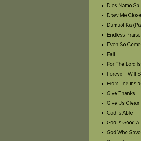
Dios Namo Sa 
Draw Me Clos
Dumuol Ka (Pas
Endless Praise
Even So Come
Fall
For The Lord I
Forever I Will 
From The Insid
Give Thanks
Give Us Clean
God Is Able
God Is Good Al
God Who Save