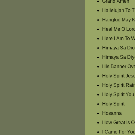
Grand Amen
Hallelujah To 
Hangtud May K
Heal Me O Lor
Here I Am To W
Himaya Sa Dios
Himaya Sa Diy
His Banner Ove
Holy Spirit Jes
Holy Spirit Ra
Holy Spirit Yo
Holy Spirit
Hosanna
How Great Is 
I Came For Yo