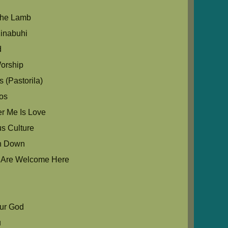
The Lamb
inabuhi
d
orship
 (Pastorila)
os
r Me Is Love
us Culture
in Down
u Are Welcome Here
Our God
u