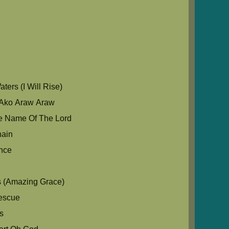
u
ers (I Will Rise)
Ako Araw Araw
e Name Of The Lord
hain
nce
s (Amazing Grace)
escue
s