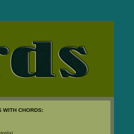
 WITH CHORDS:
orila)