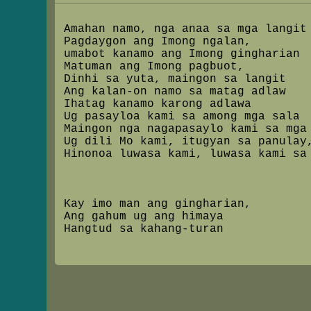
Amahan namo, nga anaa sa mga langit
Pagdaygon ang Imong ngalan,
umabot kanamo ang Imong gingharian
Matuman ang Imong pagbuot,
Dinhi sa yuta, maingon sa langit
Ang kalan-on namo sa matag adlaw
Ihatag kanamo karong adlawa
Ug pasayloa kami sa among mga sala
Maingon nga nagapasaylo kami sa mga
Ug dili Mo kami, itugyan sa panulay
Hinonoa luwasa kami, luwasa kami sa
Kay imo man ang gingharian,
Ang gahum ug ang himaya
Hangtud sa kahang-turan