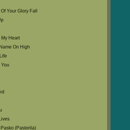
Of Your Glory Fall
Up
u My Heart
ur Name On High
Life
 You
e
rd
ou
ives
Pasko (Pastorila)