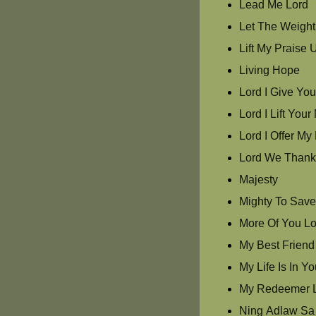
Lead Me Lord
Let The Weight 
Lift My Praise 
Living Hope
Lord I Give Yo
Lord I Lift Yo
Lord I Offer My 
Lord We Thank
Majesty
Mighty To Sav
More Of You Lo
My Best Friend
My Life Is In Y
My Redeemer L
Ning Adlaw Sa 